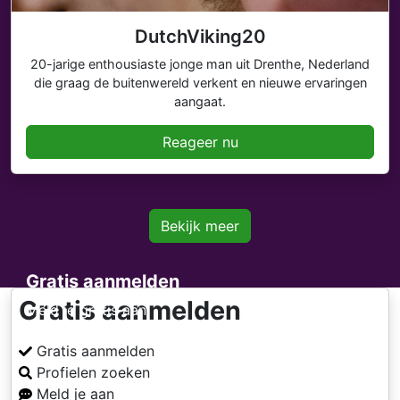
DutchViking20
20-jarige enthousiaste jonge man uit Drenthe, Nederland
die graag de buitenwereld verkent en nieuwe ervaringen
aangaat.
Reageer nu
Bekijk meer
Gratis aanmelden
Gratis aanmelden
Meld je gratis aan
Gratis aanmelden
Profielen zoeken
Meld je aan