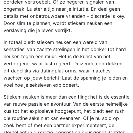
oordelen vertroebelt. Of ze negeren signalen van
ongemak. Luister altijd naar je intuïtie. En deel geen
details met onbetrouwbare vrienden – discretie is key.
Door slim te plannen, wordt stiekem neuken een
verslaving die je leven verrijkt.
In totaal biedt stiekem neuken een wereld van
sensaties: van zachte strelingen in het donker tot hard
neuken tegen een muur. Het is de kunst van het
verborgene, waar lust regeert. Duizenden ontdekken
dit dagelijks via datingplatforms, waar matches
wachten op jouw bericht. Laat de spanning je leiden en
voel hoe je seksleven explodeert.
Stiekem neuken is meer dan een fling; het is de essentie
van rauwe passie en avontuur. Van de eerste heimelijke
kus tot het explosieve hoogtepunt, het biedt een rush
die routine seks niet kan evenaren. Of je nu solo op
zoek bent of met een partner experimenteert, de
sleutel ligt in discretie, consent en puur genot. Ontdek