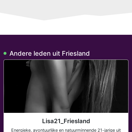
Andere leden uit Friesland
Lisa21_Friesland
Energieke, avontuurlijke en natuurminnende 21-jarige uit