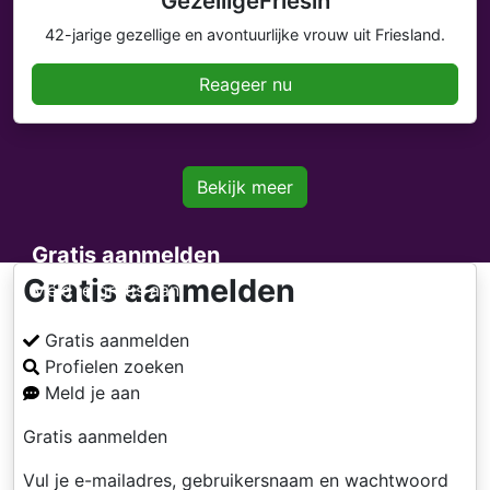
GezelligeFriesin
42-jarige gezellige en avontuurlijke vrouw uit Friesland.
Reageer nu
Bekijk meer
Gratis aanmelden
Gratis aanmelden
Meld je gratis aan
Gratis aanmelden
Profielen zoeken
Meld je aan
Gratis aanmelden
Vul je e-mailadres, gebruikersnaam en wachtwoord