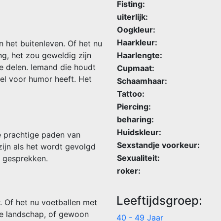
Fisting:
uiterlijk:
Oogkleur:
Haarkleur:
n het buitenleven. Of het nu
Haarlengte:
ng, het zou geweldig zijn
 delen. Iemand die houdt
Cupmaat:
el voor humor heeft. Het
Schaamhaar:
Tattoo:
Piercing:
beharing:
Huidskleur:
de prachtige paden van
Sexstandje voorkeur:
ijn als het wordt gevolgd
Sexualiteit:
e gesprekken.
roker:
Leeftijdsgroep:
. Of het nu voetballen met
se landschap, of gewoon
40 - 49 Jaar