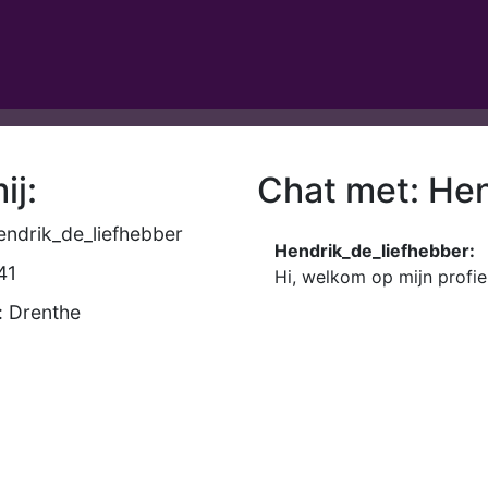
ij:
Chat met: Hen
ndrik_de_liefhebber
Hendrik_de_liefhebber:
41
Hi, welkom op mijn profi
: Drenthe