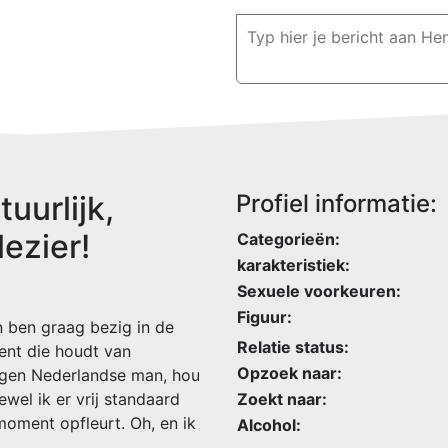
uurlijk,
Profiel informatie:
lezier!
Categorieën:
karakteristiek:
Sexuele voorkeuren:
Figuur:
n ben graag bezig in de
Relatie status:
vent die houdt van
Opzoek naar:
togen Nederlandse man, hou
wel ik er vrij standaard
Zoekt naar:
moment opfleurt. Oh, en ik
Alcohol: