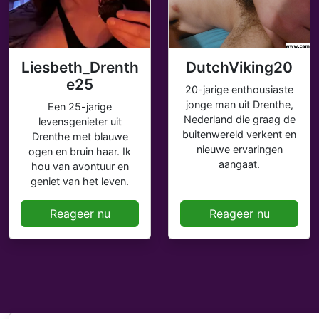
Liesbeth_Drenth
DutchViking20
e25
20-jarige enthousiaste
jonge man uit Drenthe,
Een 25-jarige
Nederland die graag de
levensgenieter uit
buitenwereld verkent en
Drenthe met blauwe
nieuwe ervaringen
ogen en bruin haar. Ik
aangaat.
hou van avontuur en
geniet van het leven.
Reageer nu
Reageer nu