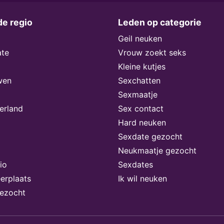
de regio
Leden op categorie
Geil neuken
ate
Vrouw zoekt seks
Kleine kutjes
wen
Sexchatten
Sexmaatje
erland
Sex contact
Hard neuken
Sexdate gezocht
Neukmaatje gezocht
io
Sexdates
erplaats
Ik wil neuken
gezocht