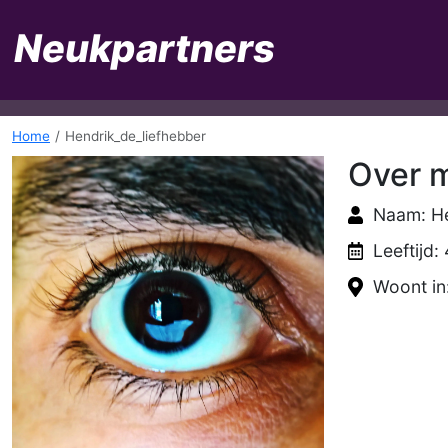
Home
Hendrik_de_liefhebber
Over m
Naam: He
Leeftijd: 
Woont in