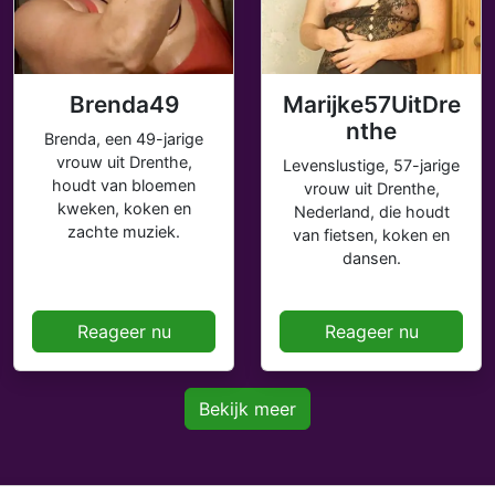
Brenda49
Marijke57UitDre
nthe
Brenda, een 49-jarige
vrouw uit Drenthe,
Levenslustige, 57-jarige
houdt van bloemen
vrouw uit Drenthe,
kweken, koken en
Nederland, die houdt
zachte muziek.
van fietsen, koken en
dansen.
Reageer nu
Reageer nu
Bekijk meer