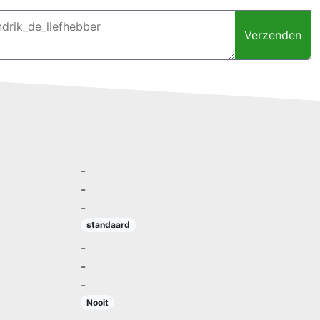
Verzenden
-
-
-
standaard
-
-
-
Nooit