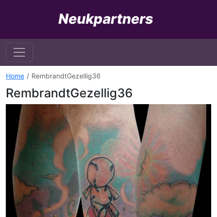
Home
RembrandtGezellig36
RembrandtGezellig36