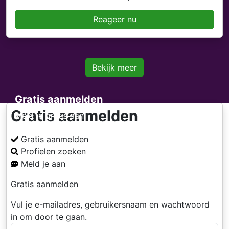
Reageer nu
Bekijk meer
Gratis aanmelden
Gratis aanmelden
Meld je gratis aan
Gratis aanmelden
Profielen zoeken
Meld je aan
Gratis aanmelden
Vul je e-mailadres, gebruikersnaam en wachtwoord
in om door te gaan.