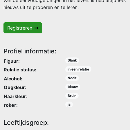
van de eenvoudige dingen in het leven. Ik heb altijd iets
nieuws uit te proberen en te leren.
Registreren
Profiel informatie:
Figuur:
Slank
Relatie status:
in een relatie
Alcohol:
Nooit
Oogkleur:
blauw
Haarkleur:
Bruin
roker:
ja
Leeftijdsgroep: