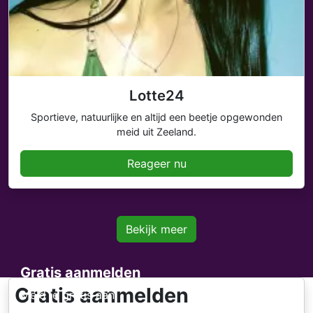
Lotte24
Sportieve, natuurlijke en altijd een beetje opgewonden
meid uit Zeeland.
Reageer nu
Bekijk meer
Gratis aanmelden
Gratis aanmelden
Meld je gratis aan